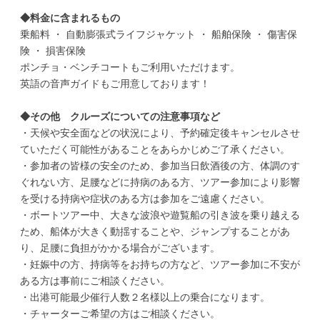
◆料金に含まれるもの
乗船料 ・ 自動膨張式ライフジャケット ・ 船舶保険 ・ 傷害保
険 ・ 損害保険
ポンチョ・ベンチコートもご利用いただけます。
英語の音声ガイドもご用意しております！
◆その他 クルーズについての注意事項
など
・天候や安全面などの状況により、予約確定後キャンセルさせ
ていただく可能性があることをあらかじめご了承ください。
・参加者の皆様の安全のため、参加当日飲酒後の方、体調のす
ぐれない方、足腰などに持病のある方、ツアー参加により影響
を受ける持病や症状のある方は参加をご遠慮ください。
・ボートツアー中、大きな波浪や遊覧船の引き波を乗り越える
ため、船体が大きく動揺することや、ジャンプすることがあ
り、足腰に負担がかかる場合がございます。
・妊娠中の方、持病等をお持ちの方など、ツアー参加に不安が
ある方は事前にご相談ください。
・出港可能最少催行人数２名様以上の乗合になります。
・チャーターご希望の方はご相談ください。