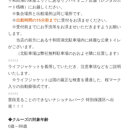
十和田湖の休屋エリアにあるリブパイオニア店舗（レンタルボ
ート桟橋）にお越しください。
※集合場所と出航場所は同じ場所です。
※
出航時間の15分前まで
に受付をお済ませください。
※受付前までにお手洗等をお済ませいただきますようお願い
します。
当店の前方にある十和田湖北駐車場内に綺麗な公衆トイレ
がございます。
（北駐車場は弊社無料駐車場のおおよそ隣に位置します）
↓↓↓↓↓
ライフジャケットを着用していただき、注意事項などをご説明
いたします。
※ライフジャケットは国の厳正な検査を通過した、桜マーク
入りの自動膨張式です。
↓↓↓↓↓
普段見ることのできないナショナルパーク 特別保護区へ出
発！！！
◆クルーズの対象年齢
0歳～88歳