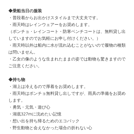
◆乗船当日の
服装
・普段着からお出かけスタイルまで大丈夫です。
・雨天時はレインウェアーをお奨めします。
（ポンチョ・レインコート・防寒ベンチコートは、無料貸し出
していますのでお気軽にお申し付けください。）
・雨天時以外は船内に水が流れ込むことがないので履物の種類
は問いません。
・乙女の像のような生まれたままの姿では動物も驚きますので
ご注意ください。
◆
持ち物
・湖上は冷えるので厚着をお奨めします。
・雨天時はポンチョ無料貸し出しですが、雨具の準備をお奨め
します。
・勇気・元気・遊び心
・湖底327mに沈めたい記憶
・想い出を持ち帰るためのエコバック
・野生動物と会えなかった場合の折れない心