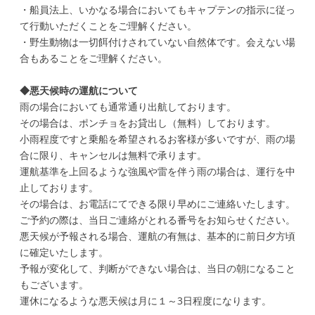
・船員法上、いかなる場合においてもキャプテンの指示に従っ
て行動いただくことをご理解ください。
・野生動物は一切餌付けされていない自然体です。会えない場
合もあることをご理解ください。
◆悪天候時の運航について
雨
の
場合においても通常通り出航しております。
そ
の
場合は、ポンチョをお貸出し（無料）しております。
小
雨
程度ですと乗船を希望されるお客様が多いですが、
雨
の
場
合に限り、キャンセルは無料で承ります。
運航基準を上回るような強風や雷を伴う
雨
の
場合は、運行を中
止しております。
そ
の
場合は、お電話にてできる限り早めにご連絡いたします。
ご予約の際は、当日ご連絡がとれる番号をお知らせください。
悪天候が予報される場合、運航
の
有無は、基本的に前
日
夕方頃
に確定いたします。
予報が変化して、判断ができない場合は、当
日
の
朝になること
もございます。
運休になるような悪天候は月に１～3
日
程度になります。