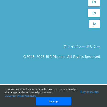
EN
CN
JA
プライバシー ポリシー
©2018-2025 RIB Pioneer All Rights Reserved
This site uses cookies to personalize your experience, analyze
Remind me later
site usage, and offer tailored promotions.
www.youronlinechoices.eu
I accept