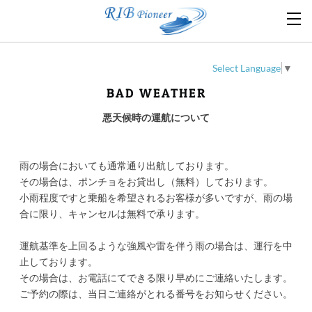
Select Language
▼
BAD WEATHER
悪天候時の運航について
雨
の
場合においても通常通り出航しております。
そ
の
場合は、ポンチョをお貸出し（無料）しております。
小
雨
程度ですと乗船を希望されるお客様が多いですが、
雨
の
場
合に限り、キャンセルは無料で承ります。
運航基準を上回るような強風や雷を伴う
雨
の
場合は、運行を中
止しております。
そ
の
場合は、お電話にてできる限り早めにご連絡いたします。
ご予約の際は、当日ご連絡がとれる番号をお知らせください。