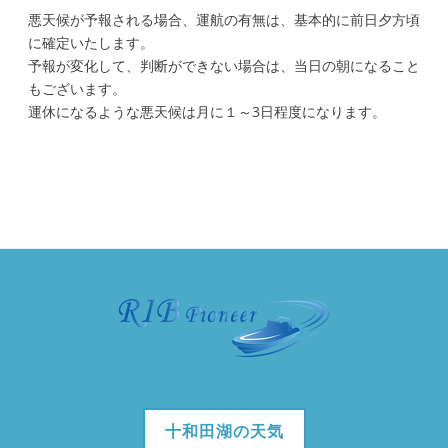
悪天候が予報される場合、運航
の
有無は、基本的に前
日
夕方頃
に確定いたします。
予報が変化して、判断ができない場合は、当
日
の
朝になること
もございます。
運休になるような悪天候は月に１～3
日
程度になります。
十和田湖の天気