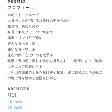
PROFILE
プロフィール
名前：トヨクルーズ
出身地：天の河に流れる桃の中から誕生
生息地：あなたの心
身長：東京タワーの178分の1
体重：リンゴ300個分
好きな食べ物：夢
嫌いな食べ物：涙
座右の銘：心はいつも太平洋
略歴：天の河に流れる桃から発見され、白鳥座によって地球
に運ばれて現在に至る
十和田湖発展の天命を受け獅子奮迅、 星に帰ることを諦めこ
の地に骨を埋める覚悟を決める
ARCHIVES
月別
6月 2026
7月 2025