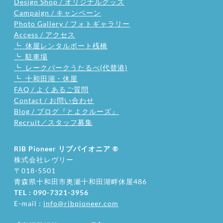
Design Shop / オリジナルグッズ
Campaign / キャンペーン
Photo Gallery / フォトギャラリー
Access / アクセス
┗ 休屋レンタルボート桟橋
┗ 駐車場
┗ レークパークうたるべ(代替港)
┗ 十和田湖・休屋
FAQ / よくあるご質問
Contact / お問い合わせ
Blog / ブログ『とよクルーズ』
Recruit／スタッフ募集
RIB Pioneer リブパイオニア
®
株式会社レヴリー
〒018-5501
​青森県十和田市奥瀬十和田湖畔休屋486
TEL : 090-7321-3956
E-mail :
info@ribpioneer.com