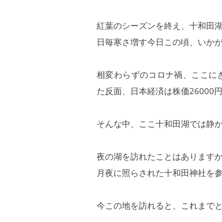
紅葉のシーズンを終え、十和田
日毎寒さ増す今日この頃、いか
相変わらずのコロナ禍、ここに
た反面、日本経済は株価2600
そんな中、ここ十和田湖では静
夜の湖を訪れたことはあります
月夜に照らされた十和田神社を
今この地を訪れると、これまで