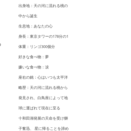
出身地：天の河に流れる桃の
中から誕生
生息地：あなたの心
身長：東京タワーの178分の1
め
体重：リンゴ300個分
好きな食べ物：夢
嫌いな食べ物：涙
座右の銘：心はいつも太平洋
略歴：天の河に流れる桃から
発見され、白鳥座によって地
球に運ばれて現在に至る
十和田湖発展の天命を受け獅
子奮迅、 星に帰ることを諦め