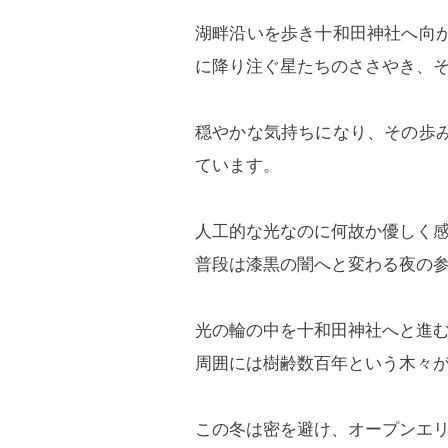
湖畔沿いを歩き十和田神社へ向
に降り注ぐ星たちのささやき、
穏やかな気持ちになり、その歩
ています。
人工的な光なのに何故か優しく
普段は漆黒の闇へと変わる夜の
光の輪の中を十和田神社へと進
周囲には樹齢数百年という木々
この冬は密を避け、オープンエ