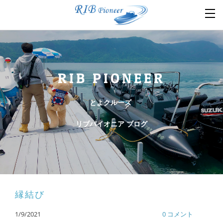
RIB PIONEER
とよクルーズ
リブパイオニア ブログ
縁結び
1/9/2021
0 コメント