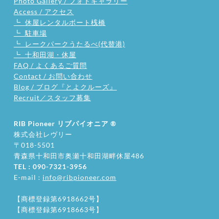
Photo Gallery / フォトギャラリー
Access / アクセス
┗ 休屋レンタルボート桟橋
┗ 駐車場
┗ レークパークうたるべ(代替港)
┗ 十和田湖・休屋
FAQ / よくあるご質問
Contact / お問い合わせ
Blog / ブログ『とよクルーズ』
Recruit／スタッフ募集
RIB Pioneer リブパイオニア
®
株式会社レヴリー
〒018-5501
​青森県十和田市奥瀬十和田湖畔休屋486
TEL : 090-7321-3956
E-mail :
info@ribpioneer.com
【商標登録第6918662号】
【商標登録第6918663号】