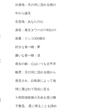
出身地：天の河に流れる桃の
中から誕生
生息地：あなたの心
身長：東京タワーの178分の1
な
体重：リンゴ300個分
好きな食べ物：夢
嫌いな食べ物：涙
大
座右の銘：心はいつも太平洋
略歴：天の河に流れる桃から
発見され、白鳥座によって地
球に運ばれて現在に至る
十和田湖発展の天命を受け獅
雪
子奮迅、 星に帰ることを諦め