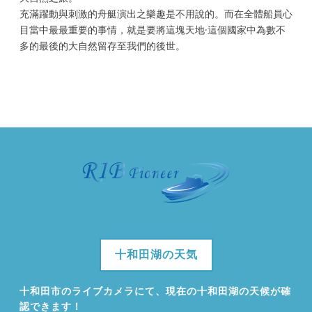
充滿躍動與刺激的舟艇演出之樂趣是不用說的。而在全體船員心
目當中最最重要的事情，就是要將這塊天地·這個國家中為數不
多的最後的大自然留存至我們的後世。
十和田湖の天気
十和田市のライブカメラにて、現在の十和田湖の天候が確
認できます！