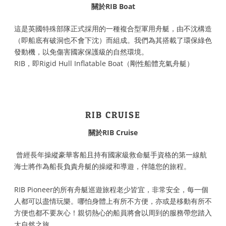
關於RIB Boat
這是英國特殊部隊正式採用的一種複合型軍用舟艇，由不沈構造
（即船底有破洞也不會下沈）而組成。我們為其搭載了環保綠色
發動機，以免傷害國家保護級的自然環境。
RIB，即Rigid Hull Inflatable Boat（剛性船體充氣舟艇）
RIB CRUISE
關於RIB Cruise
曾經長年操縱豪華客船且持有國家級救命艇手資格的第一線航
海士將作為船長負責舟艇的操縱和導遊，伴隨您的旅程。
RIB Pioneer的所有舟艇巡遊旅程老少皆宜，非常安全，每一個
人都可以盡情玩樂。哪怕身體上有所不方便，亦或是移動有所不
方便也都不要灰心！親切熱心的船員將會以周到的服務帶您踏入
大自然之旅。