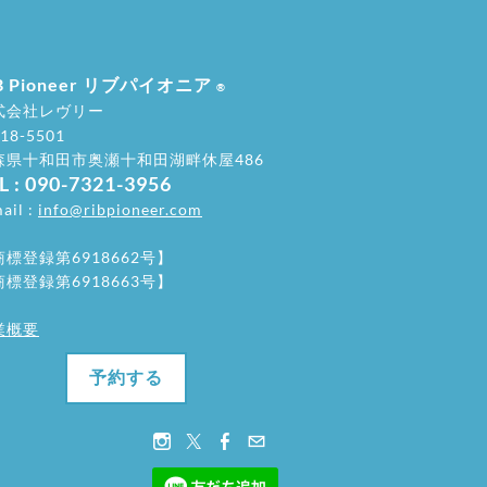
B Pioneer リブパイオニア
®
式会社レヴリー
18-5501
青森県十和田市奥瀬十和田湖畔休屋486
L : 090-7321-3956
ail :
info@ribpioneer.com
商標登録第6918662号】
商標登録第6918663号】
業概要
予約する