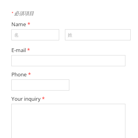
*
必須項目
Name
*
E-mail
*
Phone
*
Your inquiry
*