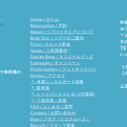
Home / ホーム
RI
Reservation / 予約
株
About / リブパイオニアについて
〒0
Boat Tour / ツアーのご案内
​
Price / クルーズ料金
TE
Guide / ご利用案内
E-m
Design Shop / オリジナルグッズ
Campaign / キャンペーン
【
Photo Gallery / フォトギャラリー
十和田湖の
【
Access / アクセス
┗ 休屋レンタルボート桟橋
企
┗ 駐車場
┗ レークパークうたるべ(代替港)
┗ 十和田湖・休屋
FAQ / よくあるご質問
Contact / お問い合わせ
Blog / ブログ『とよクルーズ』
Recruit／スタッフ募集