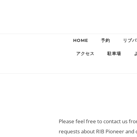
HOME
予約
リブパ
アクセス
駐車場
Please feel free to contact us fr
requests about RIB Pioneer and o