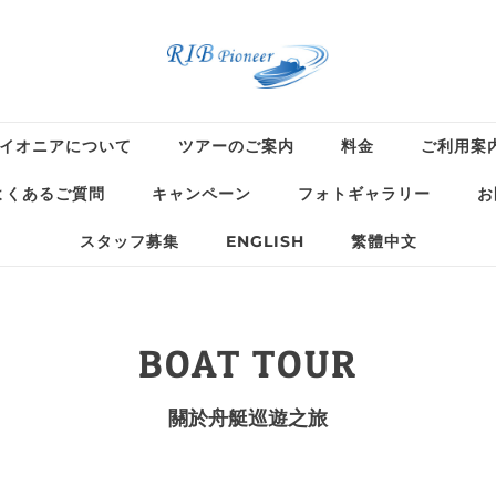
イオニアについて
ツアーのご案内
料金
ご利用案
よくあるご質問
キャンペーン
フォトギャラリー
お
スタッフ募集
ENGLISH
繁體中文
BOAT TOUR
關於舟艇巡遊之旅