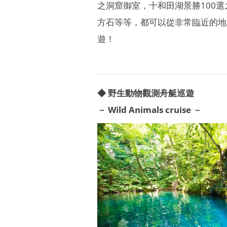
之洞窟御室，十和田湖景勝100
方石等等，都可以從非常臨近的地
遊！
◆ 野生動物觀測舟艇巡遊
​－ Wild Animals cruise －