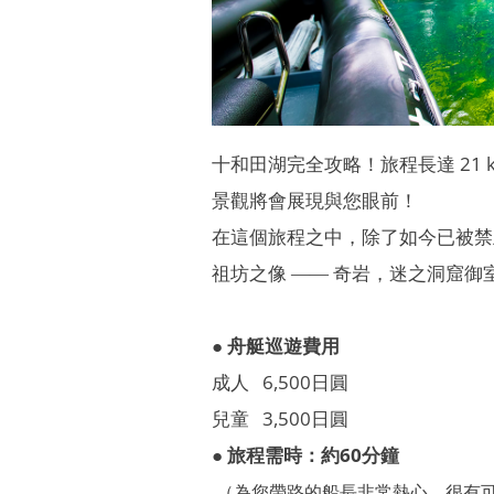
十和田湖完全攻略！旅程長達 2
景觀將會展現與您眼前！
在這個旅程之中，除了如今已被禁
祖坊之像 ―― 奇岩，迷之洞窟御
● 舟艇巡遊費用
成人 6,500日圓
兒童 3,500日圓
● 旅程需時：約60分鐘
（為您帶路的船長非常熱心，很有