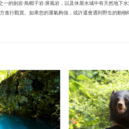
選之一的劍岩·鳥帽子岩·屏風岩，以及休屋水城中有天然地下
方進行觀賞。如果您的運氣夠強，或許還會遇到野生的動物