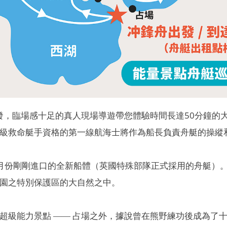
發，臨場感十足的真人現場導遊帶您體驗時間長達50分鐘的大
級救命艇手資格的第一線航海士將作為船長負責舟艇的操縱
月份剛剛進口的全新船體（英國特殊部隊正式採用的舟艇）
園之特別保護區的大自然之中。
超級能力景點 ―― 占場之外，據說曾在熊野練功後成為了