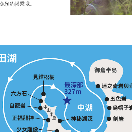
免預約搭乘哦。