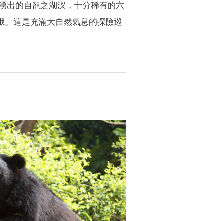
水湧出的自籠之湖汊，十分稀有的六
哦。這是充滿大自然氣息的探險巡