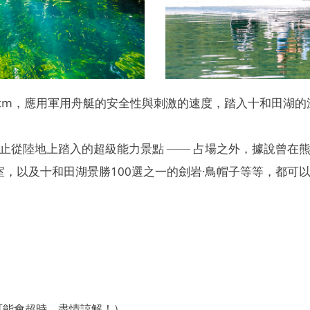
1 km，應用軍用舟艇的安全性與刺激的速度，踏入十和田湖
止從陸地上踏入的超級能力景點 ―― 占場之外，據說曾在
室，以及十和田湖景勝100選之一的劍岩·鳥帽子等等，都可
可能會超時。盡情諒解！）