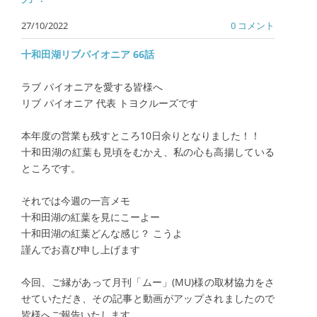
27/10/2022
0 コメント
十和田湖リブパイオニア 66話
ラブ パイオニアを愛する皆様へ
リブ パイオニア 代表 トヨクルーズです
本年度の営業も残すところ10日余りとなりました！！
十和田湖の紅葉も見頃をむかえ、私の心も高揚している
ところです。
それでは今週の一言メモ
十和田湖の紅葉を見にこーよー
十和田湖の紅葉どんな感じ？ こうよ
謹んでお喜び申し上げます
今回、ご縁があって月刊「ムー」(MU)様の取材協力をさ
せていただき、その記事と動画がアップされましたので
皆様へご報告いたします。