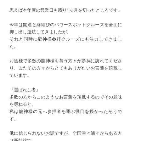
思えば本年度の営業日も残り1ヶ月を切ったところです。
今年は開運と縁結びのパワースポットクルーズを全面に
押し出し運航してきましたが、
それと同時に龍神様参拝クルーズにも注力してきまし
た。
お陰様で多数の龍神様を慕う方々が参拝に訪れてくださ
り、またその方々からとてもありがたいお言葉を頂戴し
ています。
『選ばれし者』
多数の方からこのようなお言葉を頂戴するのでその意味
を尋ねると、
私は龍神様の元へ参拝者を運ぶ役目を授かったそうで
す。
俄に信じられないお話ですが、全国津々浦々からある方
は新幹線で、