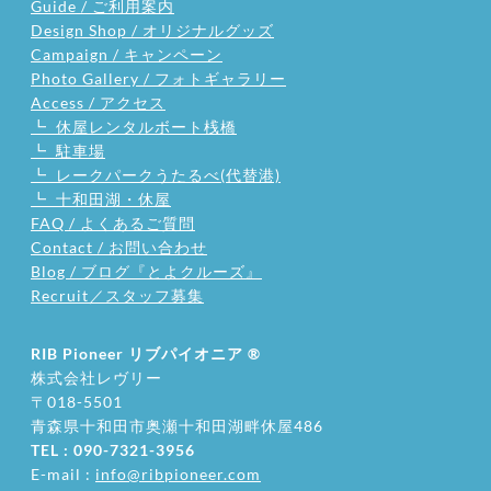
Guide / ご利用案内
Design Shop / オリジナルグッズ
Campaign / キャンペーン
Photo Gallery / フォトギャラリー
Access / アクセス
┗ 休屋レンタルボート桟橋
┗ 駐車場
┗ レークパークうたるべ(代替港)
┗ 十和田湖・休屋
FAQ / よくあるご質問
Contact / お問い合わせ
Blog / ブログ『とよクルーズ』
Recruit／スタッフ募集
RIB Pioneer リブパイオニア
®
株式会社レヴリー
〒018-5501
​青森県十和田市奥瀬十和田湖畔休屋486
TEL : 090-7321-3956
E-mail :
info@ribpioneer.com