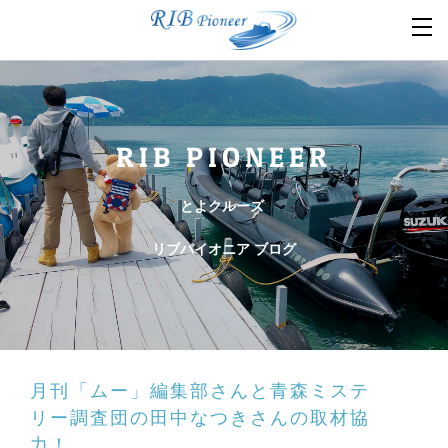
RIB PIONEER
とよクルーズ
リブパイオニア ブログ
月刊「ムー」編集部さんと青森ミステ
リー調査団の田中なつきさんの取材協
力！