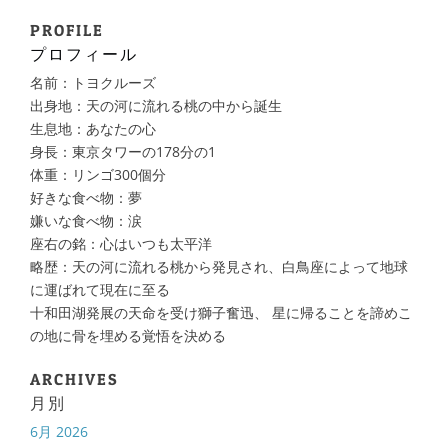
PROFILE
プロフィール
名前：トヨクルーズ
出身地：天の河に流れる桃の中から誕生
生息地：あなたの心
身長：東京タワーの178分の1
体重：リンゴ300個分
好きな食べ物：夢
嫌いな食べ物：涙
座右の銘：心はいつも太平洋
略歴：天の河に流れる桃から発見され、白鳥座によって地球
に運ばれて現在に至る
十和田湖発展の天命を受け獅子奮迅、 星に帰ることを諦めこ
の地に骨を埋める覚悟を決める
ARCHIVES
月別
6月 2026