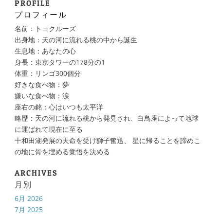
PROFILE
プロフィール
名前：トヨクルーズ
出身地：天の河に流れる桃の中から誕生
生息地：あなたの心
身長：東京タワーの178分の1
体重：リンゴ300個分
好きな食べ物：夢
嫌いな食べ物：涙
座右の銘：心はいつも太平洋
略歴：天の河に流れる桃から発見され、白鳥座によって地球
に運ばれて現在に至る
十和田湖発展の天命を受け獅子奮迅、 星に帰ることを諦めこ
の地に骨を埋める覚悟を決める
ARCHIVES
月別
6月 2026
7月 2025