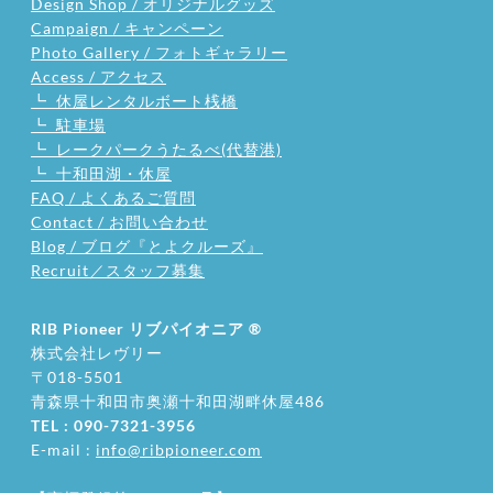
Design Shop / オリジナルグッズ
Campaign / キャンペーン
Photo Gallery / フォトギャラリー
Access / アクセス
┗ 休屋レンタルボート桟橋
┗ 駐車場
┗ レークパークうたるべ(代替港)
┗ 十和田湖・休屋
FAQ / よくあるご質問
Contact / お問い合わせ
Blog / ブログ『とよクルーズ』
Recruit／スタッフ募集
RIB Pioneer リブパイオニア
®
株式会社レヴリー
〒018-5501
​青森県十和田市奥瀬十和田湖畔休屋486
TEL : 090-7321-3956
E-mail :
info@ribpioneer.com